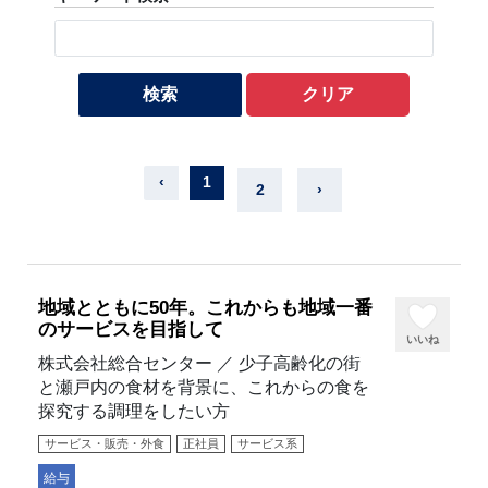
検索
クリア
‹
1
2
›
地域とともに50年。これからも地域一番
のサービスを目指して
いいね
株式会社総合センター ／ 少子高齢化の街
と瀬戸内の食材を背景に、これからの食を
探究する調理をしたい方
サービス・販売・外食
正社員
サービス系
給与