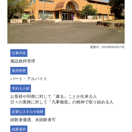
更新日 : 2023年04月17日
仕事内容
施設維持管理
雇用形態
パート・アルバイト
求める人材
お客様や同僚に対して『慮る』ことが出来る人
日々の業務に対して『凡事徹底』の精神で取り組める人
必要なスキルや経験
経験者優遇、未経験者可
就業場所