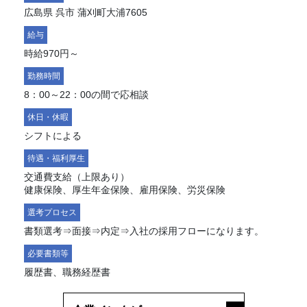
広島県 呉市 蒲刈町大浦7605
給与
時給970円～
勤務時間
8：00～22：00の間で応相談
休日・休暇
シフトによる
待遇・福利厚生
交通費支給（上限あり）
健康保険、厚生年金保険、雇用保険、労災保険
選考プロセス
書類選考⇒面接⇒内定⇒入社の採用フローになります。
必要書類等
履歴書、職務経歴書