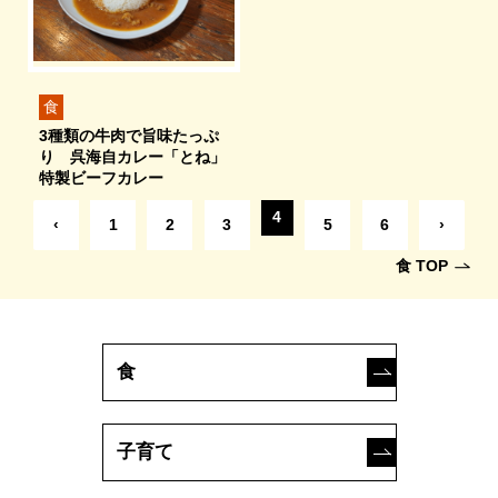
食
3種類の牛肉で旨味たっぷ
り 呉海自カレー「とね」
特製ビーフカレー
4
‹
1
2
3
5
6
›
食 TOP
食
子育て