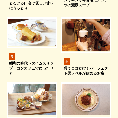
シャキシャキ食感にアツア
とろける口溶け優しい甘味
ツの濃厚スープ
にうっとり
食
食
昭和の時代へタイムスリッ
呉でココだけ！パーフェク
プ コンカフェでゆったり
ト黒ラベルが飲めるお店
と