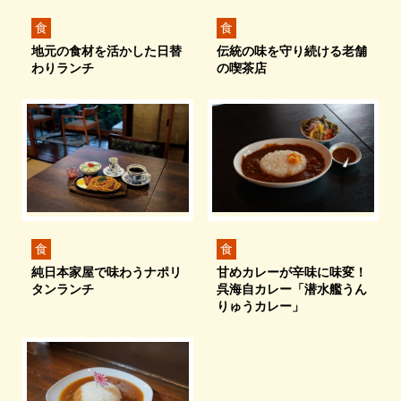
食
食
地元の食材を活かした日替
伝統の味を守り続ける老舗
わりランチ
の喫茶店
食
食
純日本家屋で味わうナポリ
甘めカレーが辛味に味変！
タンランチ
呉海自カレー「潜水艦うん
りゅうカレー」