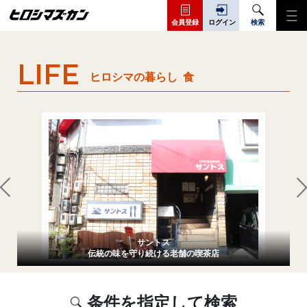
会員登録
ログイン
検索
LIFE
ヒロシマの暮らし
食
サントス
伝統の味を守り続ける老舗の喫茶店
条件を指定して検索