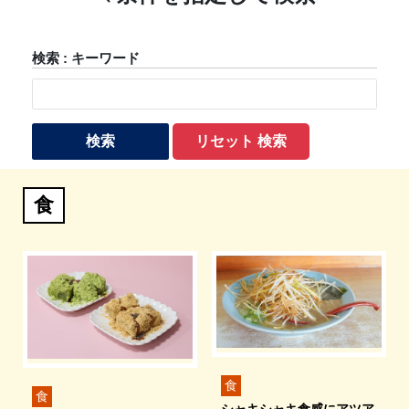
検索 : キーワード
検索
リセット 検索
食
食
食