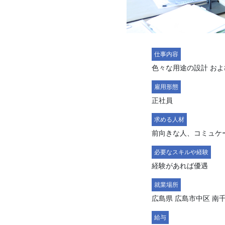
仕事内容
色々な用途の設計 お
雇用形態
正社員
求める人材
前向きな人、コミュケ
必要なスキルや経験
経験があれば優遇
就業場所
広島県 広島市中区 南千
給与