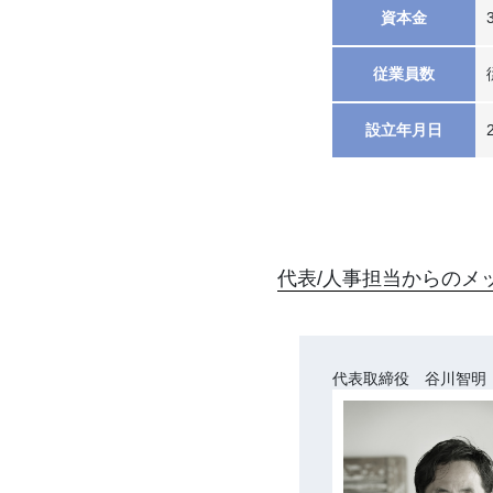
資本金
従業員数
設立年月日
代表/人事担当からのメ
代表取締役 谷川智明