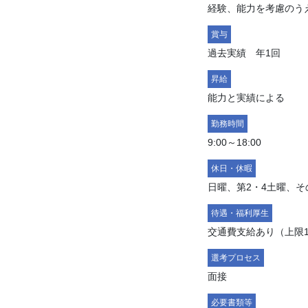
経験、能力を考慮のう
賞与
過去実績 年1回
昇給
能力と実績による
勤務時間
9:00～18:00
休日・休暇
日曜、第2・4土曜、
待遇・福利厚生
交通費支給あり（上限
選考プロセス
面接
必要書類等