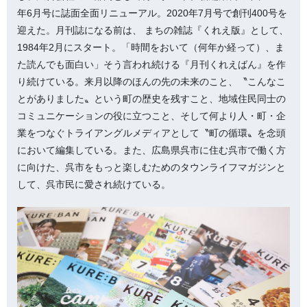
年6月号に誌面全面リニューアル。2020年7月号で創刊400号を
迎えた。月刊誌になる前は、 まちの雑誌『くれえ版』として、
1984年2月にスタート。「時間をおいて（何年か経って）、ま
た読んでも面白い」そう言われ続ける『月刊くれえばん』を作
り続けている。来月以降のほんの先の未来のこと、〝こんなこ
とがありました〟という町の歴史を残すこと、地域住民同士の
コミュニケーションの役に立つこと、そして何より人・町・企
業をつなぐトライアングルメディアとして〝町の循環〟を念頭
において編集している。また、広島県呉市に住む呉市で働く方
に向けた、呉市をもっと楽しむためのタウンライフマガジンと
して、呉市民に愛され続けている。