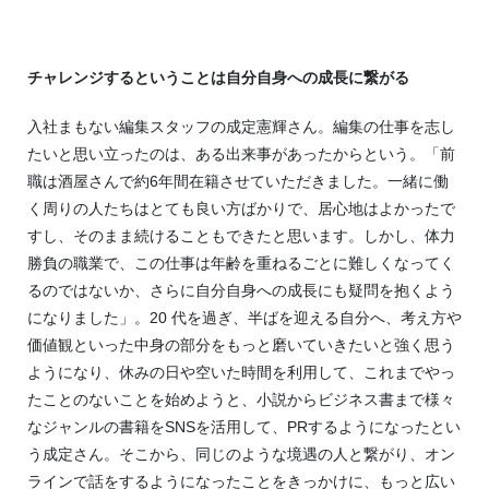
チャレンジするということは自分自身への成長に繋がる
入社まもない編集スタッフの成定憲輝さん。編集の仕事を志し
たいと思い立ったのは、ある出来事があったからという。「前
職は酒屋さんで約6年間在籍させていただきました。一緒に働
く周りの人たちはとても良い方ばかりで、居心地はよかったで
すし、そのまま続けることもできたと思います。しかし、体力
勝負の職業で、この仕事は年齢を重ねるごとに難しくなってく
るのではないか、さらに自分自身への成長にも疑問を抱くよう
になりました」。20 代を過ぎ、半ばを迎える自分へ、考え方や
価値観といった中身の部分をもっと磨いていきたいと強く思う
ようになり、休みの日や空いた時間を利用して、これまでやっ
たことのないことを始めようと、小説からビジネス書まで様々
なジャンルの書籍をSNSを活用して、PRするようになったとい
う成定さん。そこから、同じのような境遇の人と繋がり、オン
ラインで話をするようになったことをきっかけに、もっと広い