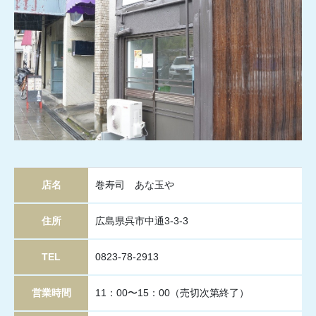
店名
巻寿司 あな玉や
住所
広島県呉市中通3-3-3
TEL
0823-78-2913
営業時間
11：00〜15：00（売切次第終了）