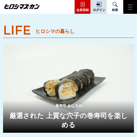
会員登録
ログイン
検索
LIFE
ヒロシマの暮らし
巻寿司 あな玉や
厳選された 上質な穴子の巻寿司を楽し
める