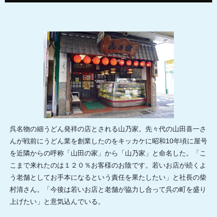
呉名物の細うどん発祥の店とされる山乃家。先々代の山田喜一さ
んが戦前にうどん業を創業したのをキッカケに昭和10年頃に屋号
を近隣からの呼称「山田の家」から「山乃家」と命名した。「こ
こまで来れたのは１２０％お客様のお陰です。若いお店が続くよ
う老舗としてお手本になるという責任を果たしたい」と社長の柴
村清さん。「今後は若いお店と老舗が協力し合って呉の町を盛り
上げたい」と意気込んでいる。