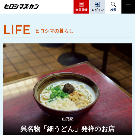
会員登録
ログイン
検索
LIFE
ヒロシマの暮らし
山乃家
呉名物「細うどん」発祥のお店