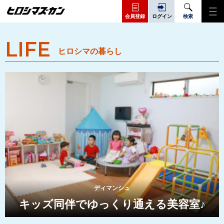
会員登録
ログイン
検索
LIFE
ヒロシマの暮らし
ディマンシュ
キッズ同伴でゆっくり通える美容室♪