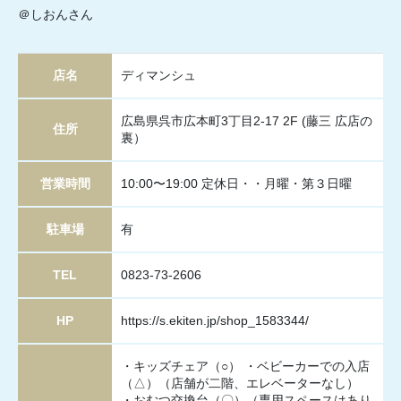
＠しおんさん
店名
ディマンシュ
広島県呉市広本町3丁目2-17 2F (藤三 広店の
住所
裏）
営業時間
10:00〜19:00 定休日・・月曜・第３日曜
駐車場
有
TEL
0823-73-2606
HP
https://s.ekiten.jp/shop_1583344/
・キッズチェア（○） ・ベビーカーでの入店
（△）（店舗が二階、エレベーターなし）
・おむつ交換台（〇）（専用スペースはあり